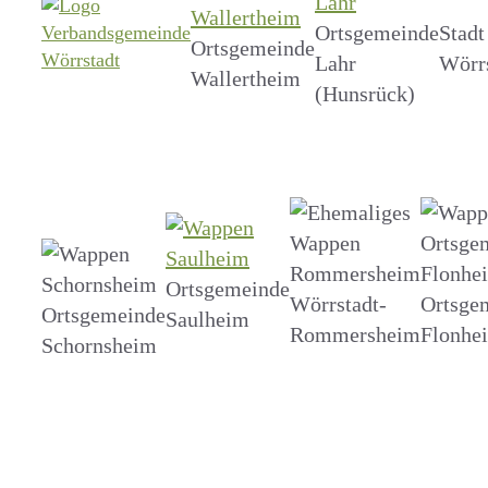
Ortsgemeinde
Stadt
Ortsgemeinde
Lahr
Wörr
Wallertheim
(Hunsrück)
Ortsgemeinde
Wörrstadt-
Ortsge
Ortsgemeinde
Saulheim
Rommersheim
Flonhe
Schornsheim