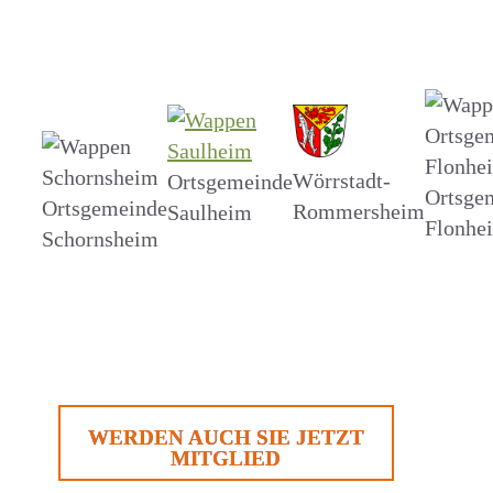
Wörrstadt-
Ortsgemeinde
Ortsge
Ortsgemeinde
Rommersheim
Saulheim
Flonhe
Schornsheim
WERDEN AUCH SIE JETZT
MITGLIED