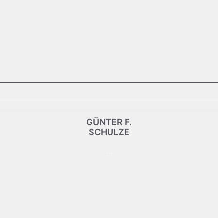
GÜNTER F.
GÜNTER F.
SCHULZE
SCHULZE
…
Vorstand
Dipl.-Finanzwirt
SOLIX MOBIL – eCarSharing –