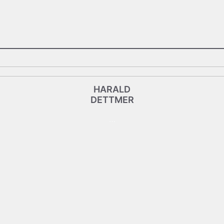
HARALD
HARALD
DETTMER
DETTMER
…
Vorstand
stv. Vorsitzender
SOLIX MOBIL – eCarSharing –
Hier klicken, um mir zu mailen