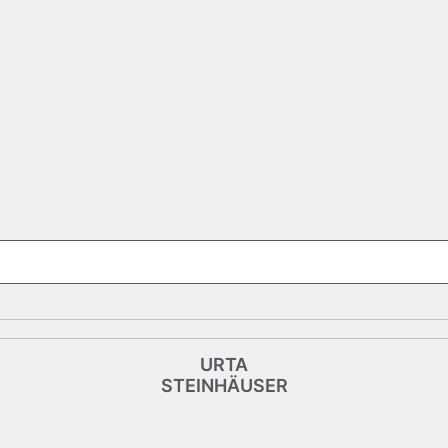
IT/WEB
Hier klicken, um mir zu mailen
URTA
URTA
STEINHÄUSER
STEINHÄUSER
…
Aufsichtsrätin