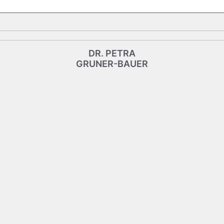
DR. PETRA
DR. PETRA
GRUNER-BAUER
GRUNER-BAUER
…
Vorstand
Vorsitzende
Dipl.-Physikerin
Hier klicken, um mir zu mailen