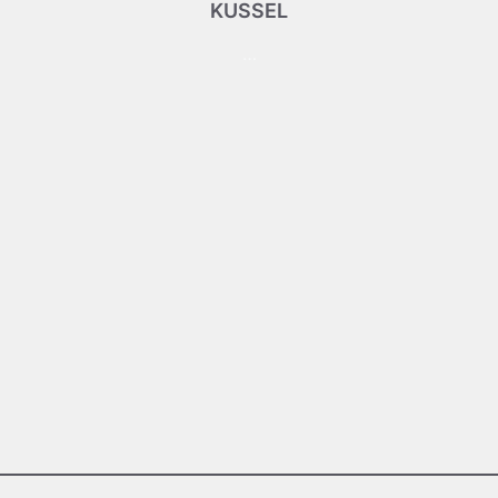
KUSSEL
…
Aufsichtsrat
Hier klicken, um mir zu mailen