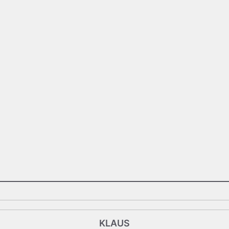
Vorsitzende
Hier klicken, um mir zu mailen
KLAUS
KLAUS
KUSSEL