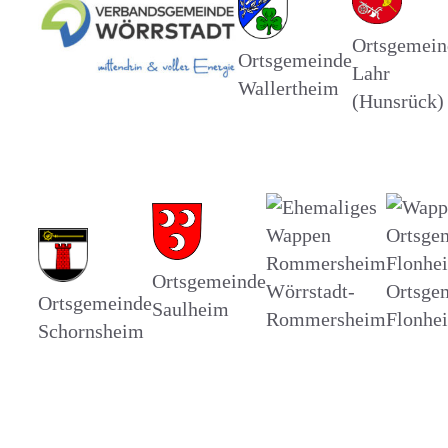
Ortsgemein
Ortsgemeinde
Lahr
Wallertheim
(Hunsrück)
Ortsgemeinde
Wörrstadt-
Ortsge
Ortsgemeinde
Saulheim
Rommersheim
Flonhe
Schornsheim